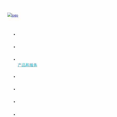
首页
微盟星启GEO
产品和服务
小程序 APP定制开发
网站建设
业务服务
增值服务