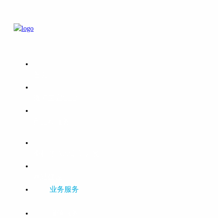
首页
微盟星启GEO
产品和服务
小程序 APP定制开发
网站建设
业务服务
增值服务