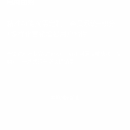
电商团购
精准功能按需定制，会员系统+积分
+多样化营销增强用户粘性
全渠道精准获客提转化+ 数据融通反哺决策提复
购+ 一站式运营增长提销量+
本地到家配送