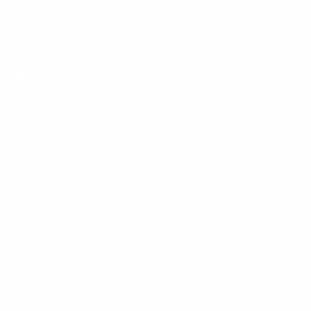
服饰鞋包
多种功能模式+营销齐发力，从获客拉
新到转化成交，引爆流量和销量
门店统-管理效率翻倍
会员数字化运营提客单价
百变
营销玩法提频复购
会员小程序