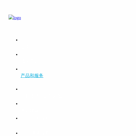
首页
微盟星启GEO
产品和服务
小程序 APP定制开发
网站建设
业务服务
增值服务